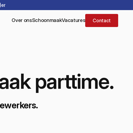
)er
Over ons
Schoonmaak
Vacatures
Contact
aak parttime.
dewerkers.