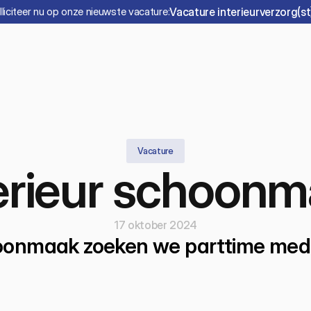
lliciteer nu op onze nieuwste vacature:
Vacature interieurverzorg(st
Vacature
erieur schoonm
17 oktober 2024
choonmaak zoeken we parttime me