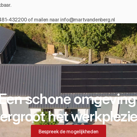
kbaar.
0481-432200 of mailen naar 
info@martvandenberg.nl
Een schone omgeving
ergroot het werkplezie
Bespreek de mogelijkheden