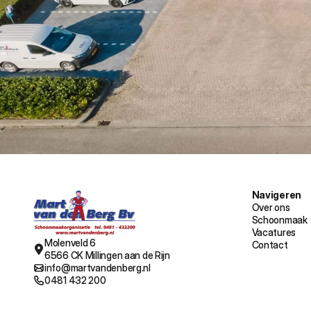
Navigeren
Over ons
Schoonmaak
Vacatures
Molenveld 6
Contact
6566 CK Millingen aan de Rijn
info@martvandenberg.nl
0481 432 200