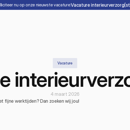
lliciteer nu op onze nieuwste vacature:
Vacature interieurverzorg(st
Vacature
e interieurverzo
4 maart 2026
t fijne werktijden? Dan zoeken wij jou!