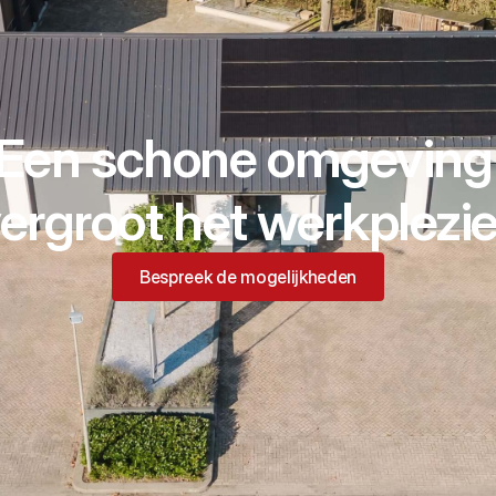
Een schone omgeving
ergroot het werkplezie
Bespreek de mogelijkheden