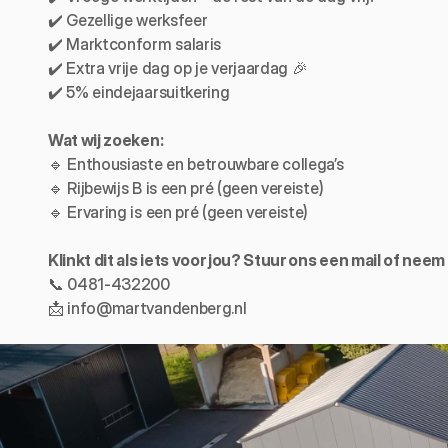
✔️ Gezellige werksfeer
✔️ Marktconform salaris
✔️ Extra vrije dag op je verjaardag 🎉
✔️ 5% eindejaarsuitkering
Wat wij zoeken:
🔹 Enthousiaste en betrouwbare collega’s
🔹 Rijbewijs B is een pré (geen vereiste)
🔹 Ervaring is een pré (geen vereiste)
Klinkt dit als iets voor jou? Stuur ons een mail of nee
📞 
0481-432200
📩 
info@martvandenberg.nl