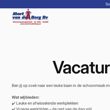
So
Vacatur
Ben jij op zoek naar een leuke baan in de schoonmaak me
Wat wij bieden:
✔️ Leuke en afwisselende werkplekken
✔️ Vroege werktijden – de rest van de dag vrij!