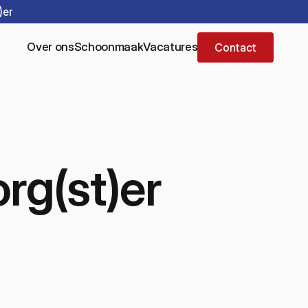
)er
Over ons
Schoonmaak
Vacatures
Contact
rg(st)er