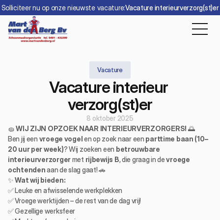
Solliciteer nu op onze nieuwste vacature:
Vacature interieurverzorg(st)er
Vacature
Vacature interieur 
verzorg(st)er
8 oktober 2025
🧽 
WIJ ZIJN OPZOEK NAAR INTERIEURVERZORGERS!
 🌅
Ben jij een 
vroege vogel
 en op zoek naar een 
parttime baan (10–
20 uur per week)
? Wij zoeken een 
betrouwbare 
interieurverzorger
 met 
rijbewijs B
, die graag in de 
vroege 
ochtenden 
aan de slag gaat! 🚗
✨ 
Wat wij bieden:
✅ Leuke en afwisselende werkplekken
✅ Vroege werktijden – de rest van de dag vrij!
✅ Gezellige werksfeer