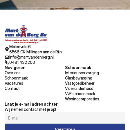
Molenveld 6
6566 CK Millingen aan de Rijn
info@martvandenberg.nl
0481 432 200
Navigeren
Schoonmaak
Over ons
Interieurverzorging
Schoonmaak
Glasbewassing
Vacatures
Vastgoedbeheer
Contact
Vloeronderhoud
VvE schoonmaak
Woningcorporaties
Laat je e-mailadres achter
Wij nemen contact met je op!
Versturen