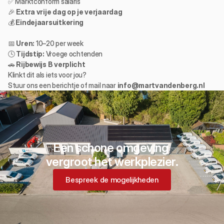
✅ Marktconform salaris
🎉 
Extra vrije dag op je verjaardag
💰 
Eindejaarsuitkering
📅 
Uren:
 10–20 per week
🕓 
Tijdstip:
 Vroege ochtenden
🚗 
Rijbewijs B verplicht
Klinkt dit als iets voor jou?
Stuur ons een berichtje of mail naar 
info@martvandenberg.nl
Een schone omgeving 
vergroot het werkplezier.
Bespreek de mogelijkheden